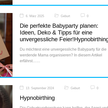
6. März 2025
Geburt
0
Die perfekte Babyparty planen:
Ideen, Deko & Tipps für eine
unvergessliche Feier!Hypnobirthin
Du möchtest eine unvergessliche Babyparty für die
werdende Mama organisieren? In diesem Artikel
erfährst…
13. September 2024
Geburt
0
Hypnobirthing
Die Geburtsvorbereitung kann helfen, der Angst un