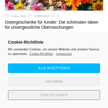
Familienleben
0
5. März 2025
Ostergeschenke für Kinder: Die schönsten Ideen
für unvergessliche Überraschungen
Ostern steht vor der Tür und du suchst nach den perfekten
Ostergeschenken für Kinder?…
Cookie-Richtlinie
Wir verwenden Cookies, um unsere Website und unseren Service
zu optimieren.
Cookie-Richtlinie
-
Impressum
ALLE AKZEPTIEREN
ABLEHNEN
EINSTELLUNGEN